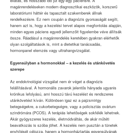
ellátás, és hosszabb idő jut egy-egy páciensre. A
magánrendeléseken modern diagnosztikai eszközök, korszerű
laboratóriumi háttér és tapasztalt szakemberek állnak
rendelkezésre. Ez nem csupán a diagnózis gyorsaságát segíti,
hanem azt is, hogy a kezelési tervet alapos megfontolás alapján,
minden egyes páciens egyedi jellemzőit figyelembe véve állítsák
össze. Ráadásul a magánrendelés keretében gyakran elérhetők
olyan szolgáltatások is, mint a dietetikai tanácsadás,
hormonpanel elemzés vagy ultrahangvizsgálat.
Egyensúlyban a hormonokkal – a kezelés és utánkövetés
szerepe
Az endokrinológiai vizsgálat nem ér véget a diagnózis
felállításával. A hormonális zavarok jelentős hányada ugyanis
krónikus lefolyású, ami hosszú távú kezelést és rendszeres
utánkövetést kíván. Különösen igaz ez a pajzsmirigy
betegségekre, a cukorbetegségre, vagy a policisztás ovárium
szindrómára (PCOS). A terápiás lehetőségek sokfélék lehetnek.
Akár gyógyszeres kezelés, életmódváltás, de akár műtéti
beavatkozás is szóba jöhet. A kezelés nem pusztán a tünetek
enyhítését célozza, hanem a hormonháztartás egyensúlyának