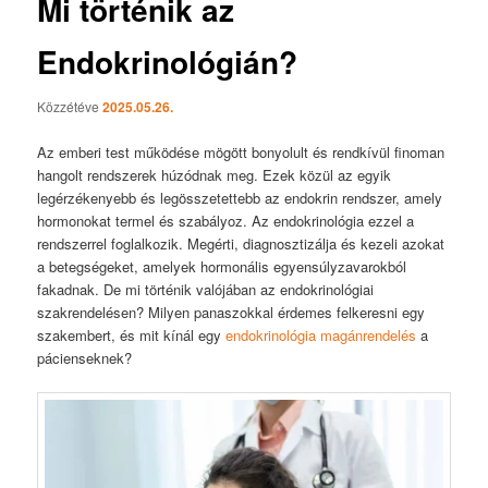
Mi történik az
Endokrinológián?
Közzétéve
2025.05.26.
Az emberi test működése mögött bonyolult és rendkívül finoman
hangolt rendszerek húzódnak meg. Ezek közül az egyik
legérzékenyebb és legösszetettebb az endokrin rendszer, amely
hormonokat termel és szabályoz. Az endokrinológia ezzel a
rendszerrel foglalkozik. Megérti, diagnosztizálja és kezeli azokat
a betegségeket, amelyek hormonális egyensúlyzavarokból
fakadnak. De mi történik valójában az endokrinológiai
szakrendelésen? Milyen panaszokkal érdemes felkeresni egy
szakembert, és mit kínál egy
endokrinológia magánrendelés
a
pácienseknek?