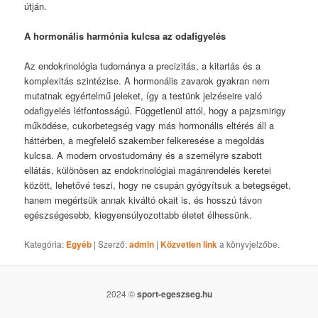
útján.
A hormonális harmónia kulcsa az odafigyelés
Az endokrinológia tudománya a precizitás, a kitartás és a
komplexitás szintézise. A hormonális zavarok gyakran nem
mutatnak egyértelmű jeleket, így a testünk jelzéseire való
odafigyelés létfontosságú. Függetlenül attól, hogy a pajzsmirigy
működése, cukorbetegség vagy más hormonális eltérés áll a
háttérben, a megfelelő szakember felkeresése a megoldás
kulcsa. A modern orvostudomány és a személyre szabott
ellátás, különösen az endokrinológiai magánrendelés keretei
között, lehetővé teszi, hogy ne csupán gyógyítsuk a betegséget,
hanem megértsük annak kiváltó okait is, és hosszú távon
egészségesebb, kiegyensúlyozottabb életet élhessünk.
Kategória:
Egyéb
| Szerző:
admin
|
Közvetlen link
a könyvjelzőbe.
2024 ©
sport-egeszseg.hu