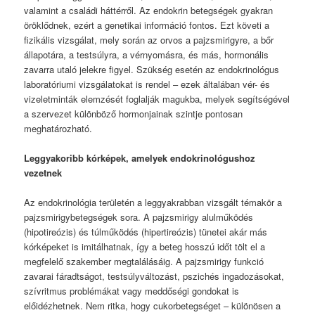
valamint a családi háttérről. Az endokrin betegségek gyakran
öröklődnek, ezért a genetikai információ fontos. Ezt követi a
fizikális vizsgálat, mely során az orvos a pajzsmirigyre, a bőr
állapotára, a testsúlyra, a vérnyomásra, és más, hormonális
zavarra utaló jelekre figyel. Szükség esetén az endokrinológus
laboratóriumi vizsgálatokat is rendel – ezek általában vér- és
vizeletminták elemzését foglalják magukba, melyek segítségével
a szervezet különböző hormonjainak szintje pontosan
meghatározható.
Leggyakoribb kórképek, amelyek endokrinológushoz
vezetnek
Az endokrinológia területén a leggyakrabban vizsgált témakör a
pajzsmirigybetegségek sora. A pajzsmirigy alulműködés
(hipotireózis) és túlműködés (hipertireózis) tünetei akár más
kórképeket is imitálhatnak, így a beteg hosszú időt tölt el a
megfelelő szakember megtalálásáig. A pajzsmirigy funkció
zavarai fáradtságot, testsúlyváltozást, pszichés ingadozásokat,
szívritmus problémákat vagy meddőségi gondokat is
előidézhetnek. Nem ritka, hogy cukorbetegséget – különösen a