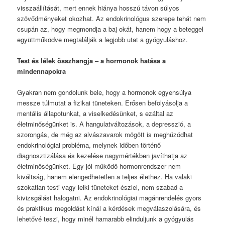
visszaállítását, mert ennek hiánya hosszú távon súlyos
szövődményeket okozhat. Az endokrinológus szerepe tehát nem
csupán az, hogy megmondja a baj okát, hanem hogy a beteggel
együttműködve megtalálják a legjobb utat a gyógyuláshoz.
Test és lélek összhangja – a hormonok hatása a
mindennapokra
Gyakran nem gondolunk bele, hogy a hormonok egyensúlya
messze túlmutat a fizikai tüneteken. Erősen befolyásolja a
mentális állapotunkat, a viselkedésünket, s ezáltal az
életminőségünket is. A hangulatváltozások, a depresszió, a
szorongás, de még az alvászavarok mögött is meghúzódhat
endokrinológiai probléma, melynek időben történő
diagnosztizálása és kezelése nagymértékben javíthatja az
életminőségünket. Egy jól működő hormonrendszer nem
kiváltság, hanem elengedhetetlen a teljes élethez. Ha valaki
szokatlan testi vagy lelki tüneteket észlel, nem szabad a
kivizsgálást halogatni. Az endokrinológiai magánrendelés gyors
és praktikus megoldást kínál a kérdések megválaszolására, és
lehetővé teszi, hogy minél hamarabb elinduljunk a gyógyulás