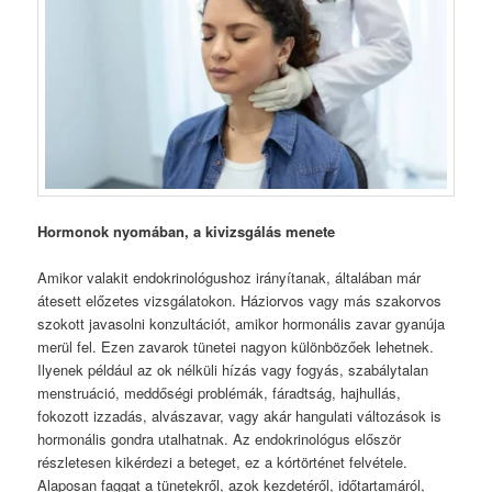
Hormonok nyomában, a kivizsgálás menete
Amikor valakit endokrinológushoz irányítanak, általában már
átesett előzetes vizsgálatokon. Háziorvos vagy más szakorvos
szokott javasolni konzultációt, amikor hormonális zavar gyanúja
merül fel. Ezen zavarok tünetei nagyon különbözőek lehetnek.
Ilyenek például az ok nélküli hízás vagy fogyás, szabálytalan
menstruáció, meddőségi problémák, fáradtság, hajhullás,
fokozott izzadás, alvászavar, vagy akár hangulati változások is
hormonális gondra utalhatnak. Az endokrinológus először
részletesen kikérdezi a beteget, ez a kórtörténet felvétele.
Alaposan faggat a tünetekről, azok kezdetéről, időtartamáról,