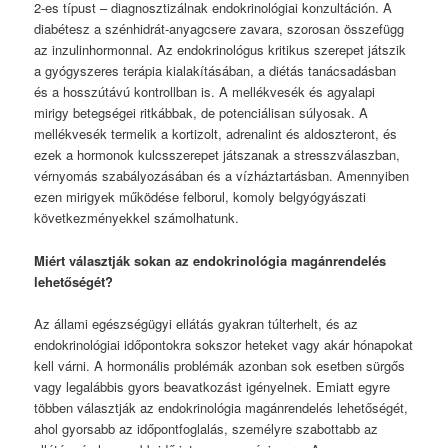
2-es típust – diagnosztizálnak endokrinológiai konzultáción. A
diabétesz a szénhidrát-anyagcsere zavara, szorosan összefügg
az inzulinhormonnal. Az endokrinológus kritikus szerepet játszik
a gyógyszeres terápia kialakításában, a diétás tanácsadásban
és a hosszútávú kontrollban is. A mellékvesék és agyalapi
mirigy betegségei ritkábbak, de potenciálisan súlyosak. A
mellékvesék termelik a kortizolt, adrenalint és aldoszteront, és
ezek a hormonok kulcsszerepet játszanak a stresszválaszban,
vérnyomás szabályozásában és a vízháztartásban. Amennyiben
ezen mirigyek működése felborul, komoly belgyógyászati
következményekkel számolhatunk.
Miért választják sokan az endokrinológia magánrendelés
lehetőségét?
Az állami egészségügyi ellátás gyakran túlterhelt, és az
endokrinológiai időpontokra sokszor heteket vagy akár hónapokat
kell várni. A hormonális problémák azonban sok esetben sürgős
vagy legalábbis gyors beavatkozást igényelnek. Emiatt egyre
többen választják az endokrinológia magánrendelés lehetőségét,
ahol gyorsabb az időpontfoglalás, személyre szabottabb az