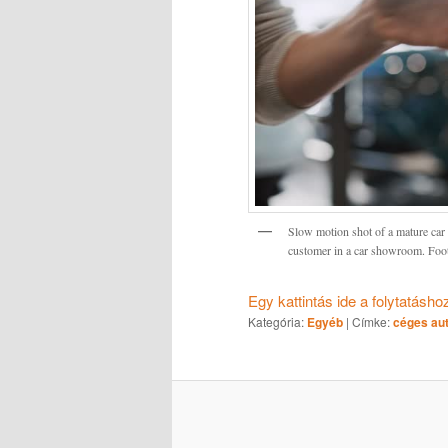
Slow motion shot of a mature car
customer in a car showroom. Foot
Egy kattintás ide a folytatásh
Kategória:
Egyéb
|
Címke:
céges au