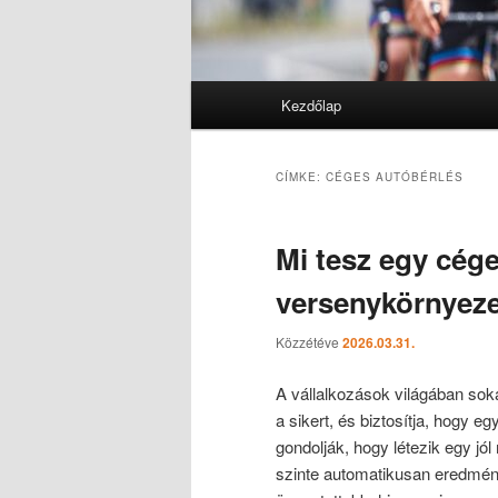
Fő
Kezdőlap
menü
CÍMKE:
CÉGES AUTÓBÉRLÉS
Mi tesz egy cége
versenykörnyez
Közzétéve
2026.03.31.
A vállalkozások világában soka
a sikert, és biztosítja, hogy 
gondolják, hogy létezik egy jó
szinte automatikusan eredmény