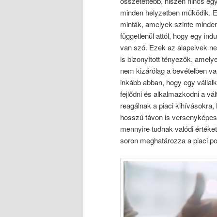
összetettebb, hiszen nincs eg
minden helyzetben működik. E
minták, amelyek szinte minden 
függetlenül attól, hogy egy ind
van szó. Ezek az alapelvek n
is bizonyított tényezők, amely
nem kizárólag a bevételben v
inkább abban, hogy egy vállal
fejlődni és alkalmazkodni a v
reagálnak a piaci kihívásokra,
hosszú távon is versenyképes
mennyire tudnak valódi értéke
soron meghatározza a piaci po