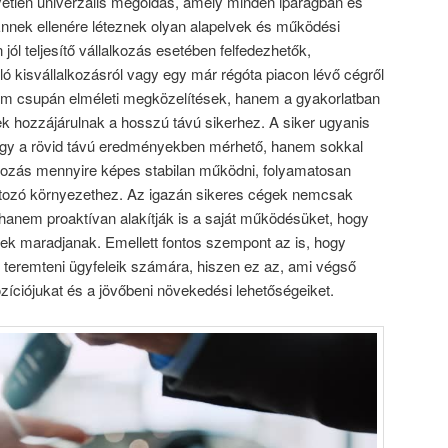
yetlen univerzális megoldás, amely minden iparágban és
nnek ellenére léteznek olyan alapelvek és működési
jól teljesítő vállalkozás esetében felfedezhetők,
uló kisvállalkozásról vagy egy már régóta piacon lévő cégről
em csupán elméleti megközelítések, hanem a gyakorlatban
ek hozzájárulnak a hosszú távú sikerhez. A siker ugyanis
agy a rövid távú eredményekben mérhető, hanem sokkal
kozás mennyire képes stabilan működni, folyamatosan
áltozó környezethez. Az igazán sikeres cégek nemcsak
 hanem proaktívan alakítják is a saját működésüket, hogy
ek maradjanak. Emellett fontos szempont az is, hogy
t teremteni ügyfeleik számára, hiszen ez az, ami végső
zíciójukat és a jövőbeni növekedési lehetőségeiket.