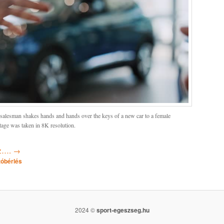
 salesman shakes hands and hands over the keys of a new car to a female
age was taken in 8K resolution.
oz….
→
tóbérlés
2024 ©
sport-egeszseg.hu