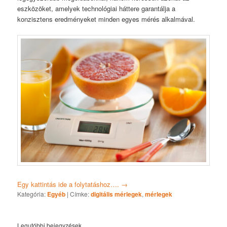
eszközöket, amelyek technológiai háttere garantálja a
konzisztens eredményeket minden egyes mérés alkalmával.
Egy kattintás ide a folytatáshoz….
→
Kategória:
Egyéb
|
Címke:
digitális mérlegek
,
mérlegek
Legutóbbi bejegyzések