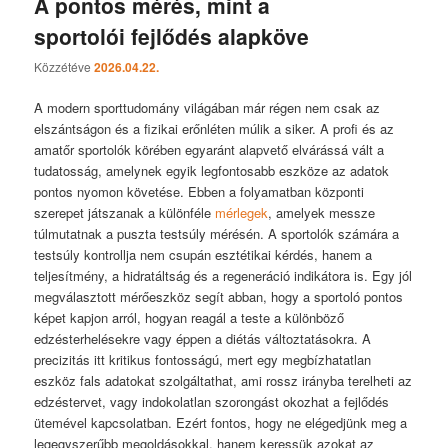
A pontos mérés, mint a
sportolói fejlődés alapköve
Közzétéve
2026.04.22.
A modern sporttudomány világában már régen nem csak az
elszántságon és a fizikai erőnléten múlik a siker. A profi és az
amatőr sportolók körében egyaránt alapvető elvárássá vált a
tudatosság, amelynek egyik legfontosabb eszköze az adatok
pontos nyomon követése. Ebben a folyamatban központi
szerepet játszanak a különféle
mérlegek
, amelyek messze
túlmutatnak a puszta testsúly mérésén. A sportolók számára a
testsúly kontrollja nem csupán esztétikai kérdés, hanem a
teljesítmény, a hidratáltság és a regeneráció indikátora is. Egy jól
megválasztott mérőeszköz segít abban, hogy a sportoló pontos
képet kapjon arról, hogyan reagál a teste a különböző
edzésterhelésekre vagy éppen a diétás változtatásokra. A
precizitás itt kritikus fontosságú, mert egy megbízhatatlan
eszköz fals adatokat szolgáltathat, ami rossz irányba terelheti az
edzéstervet, vagy indokolatlan szorongást okozhat a fejlődés
ütemével kapcsolatban. Ezért fontos, hogy ne elégedjünk meg a
legegyszerűbb megoldásokkal, hanem keressük azokat az